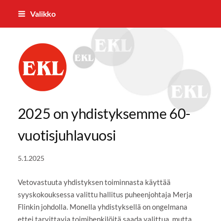
Siirry
Valikko
sivun
sisältöön
Joensuun Eläkkeensaajat ry
2025 on yhdistyksemme 60-
vuotisjuhlavuosi
5.1.2025
Vetovastuuta yhdistyksen toiminnasta käyttää
syyskokouksessa valittu hallitus puheenjohtaja Merja
Flinkin johdolla. Monella yhdistyksellä on ongelmana
ettei tarvittavia toimihenkilöitä saada valittua, mutta