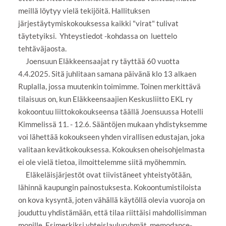
meillä löytyy vielä tekijöitä. Hallituksen
järjestäytymiskokouksessa kaikki "virat" tulivat
täytetyiksi. Yhteystiedot -kohdassa on luettelo
tehtäväjaosta.
Joensuun Eläkkeensaajat ry täyttää 60 vuotta
4.4.2025. Sitä juhlitaan samana päivänä klo 13 alkaen
Ruplalla, jossa muutenkin toimimme. Toinen merkittävä
tilaisuus on, kun Eläkkeensaajien Keskusliitto EKL ry
kokoontuu liittokokoukseensa täällä Joensuussa Hotelli
Kimmelissä 11. - 12.6. Sääntöjen mukaan yhdistyksemme
voi lähettää kokoukseen yhden virallisen edustajan, joka
valitaan kevätkokouksessa. Kokouksen oheisohjelmasta
ei ole vielä tietoa, ilmoittelemme siitä myöhemmin.
Eläkeläisjärjestöt ovat tiivistäneet yhteistyötään,
lähinnä kaupungin painostuksesta. Kokoontumistiloista
on kova kysyntä, joten vähällä käytöllä olevia vuoroja on
jouduttu yhdistämään, että tilaa riittäisi mahdollisimman
monille. Esimerkiksi yhteislauluryhmät, memodance-.