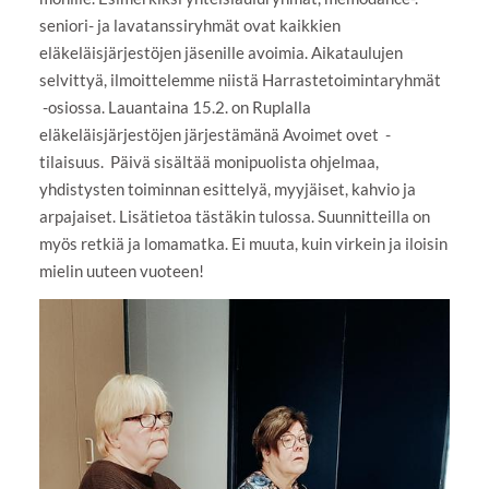
seniori- ja lavatanssiryhmät ovat kaikkien
eläkeläisjärjestöjen jäsenille avoimia. Aikataulujen
selvittyä, ilmoittelemme niistä Harrastetoimintaryhmät
-osiossa. Lauantaina 15.2. on Ruplalla
eläkeläisjärjestöjen järjestämänä Avoimet ovet -
tilaisuus. Päivä sisältää monipuolista ohjelmaa,
yhdistysten toiminnan esittelyä, myyjäiset, kahvio ja
arpajaiset. Lisätietoa tästäkin tulossa. Suunnitteilla on
myös retkiä ja lomamatka. Ei muuta, kuin virkein ja iloisin
mielin uuteen vuoteen!